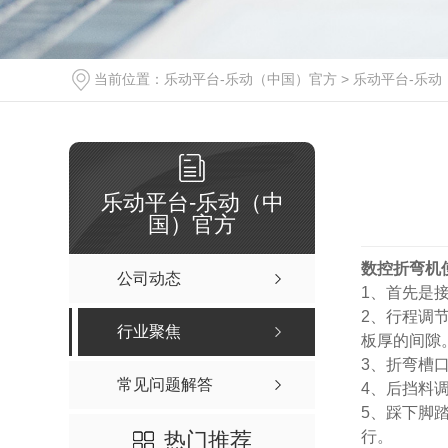
当前位置：
乐动平台-乐动（中国）官方
>
乐动平台-乐动
乐动平台-乐动（中
国）官方
数控折弯机
公司动态
1、首先是
2、行程调
行业聚焦
板厚的间隙
3、折弯槽
常见问题解答
4、后挡料
5、踩下脚
热门推荐
行。