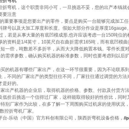
控折弯机
控折弯机，这个职责非同小可，一旦挑选不妥，您的出产本钱就
要要注意
虑的重要事项是您要出产的零件，要点是购买一台能够完成加工
料牌号以及大加工厚度和长度。假如大部分作业是厚度16gaug
不过，若是从事大量的有底凹模成形,也许应该考虑一台150吨位的
厚的资料是1/4英寸，10英尺自在曲折需求165吨，而有底凹模
更短一些，吨数差不多折半，从而大大降低购置本钱。零件长度
己的需求参数，确认购买机器的标准参数，同时也要考虑到以后
购买的机器有哪些厂家出产，在这一环节很重要，因为不论联系
上，不同的厂家出产的类型往往不同，厂家往往通过调货的方法
才是好的。
多家出产机器的企业后，取得机器的价格、参数、付款及付货方
及低价后挑选一个信得过厂家，这样能取得较好的性价比，同时
个特别厂家作为比较，在多了解一下周围购买过机床的使用状况，
的数控折弯机厂家。
平台-乐动（中国）官方科创有限公司，陕西折弯机设备价格，
//