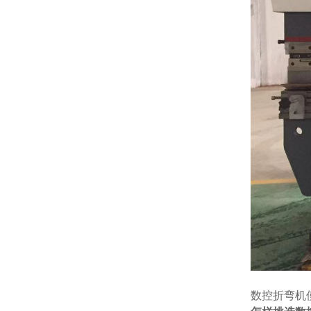
数控折弯机