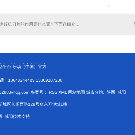
撕碎机刀片的作用是什么呢？下面详细介绍撕碎机中心部件刀片的重要性及其标准
动平台-乐动（中国）官方
13649244489 13309207230
02883@qq.com 备案号：
RSS
XML
网站地图
城市分站
:
陕西
咸阳
新城区长乐西路128号华东万悦城1幢
西
咸阳
技术支持：