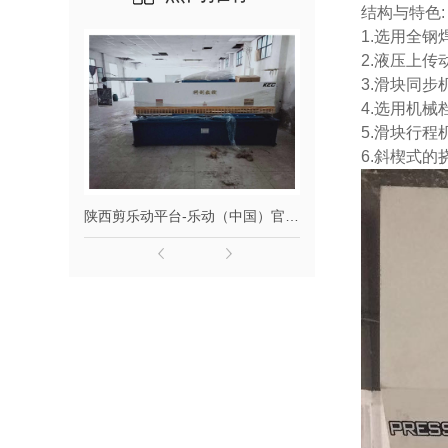
结构与特色:
1.选用全
2.液压上
3.滑块同
4.选用机
5.滑块行
6.斜楔式
陕西剪乐动平台-乐动（中国）官方 生产