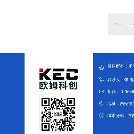
版权所有：乐
联系人：张 电话：
邮箱： 12504
地址：西安市
城市分站
:
陕