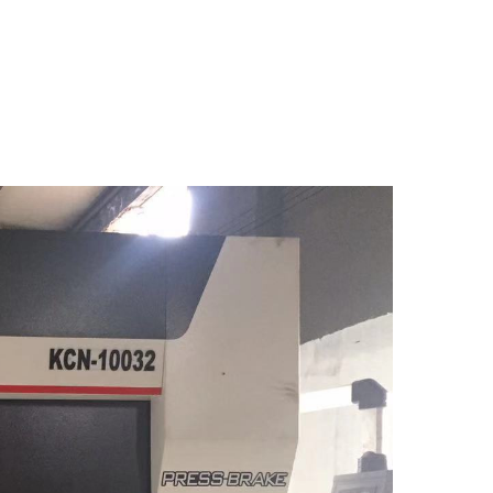
液压板料数显剪乐动平台-乐动（中国）官方