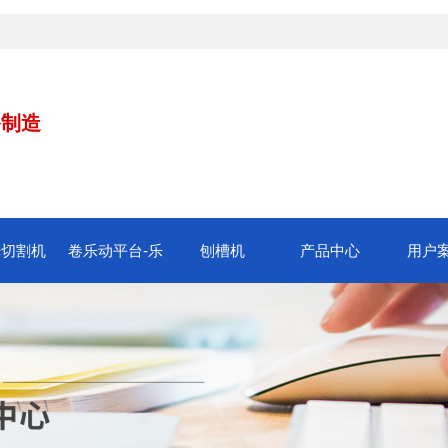
备制造
光切割机
卷乐动平台-乐
刨槽机
产品中心
用户
动（中国）官方