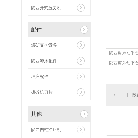
陕西开式压力机
配件
煤矿支护设备
陕西剪乐动平台
陕西冲床配件
陕西剪乐动平台
冲床配件
撕碎机刀片
其他
陕西四柱油压机