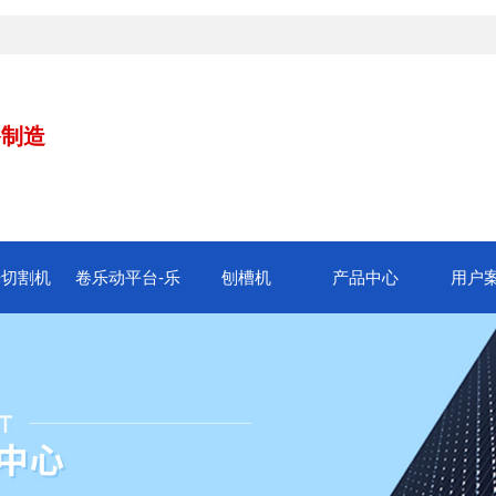
备制造
光切割机
卷乐动平台-乐
刨槽机
产品中心
用户
动（中国）官方