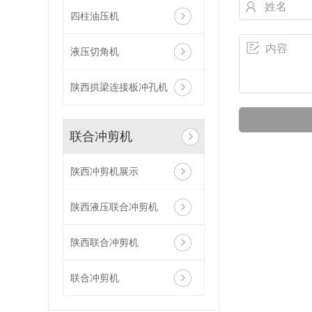
四柱油压机
液压切角机
陕西拱梁连接板冲孔机
联合冲剪机
陕西冲剪机展示
陕西液压联合冲剪机
陕西联合冲剪机
联合冲剪机