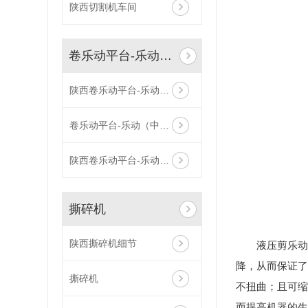
陕西切割机车间
卷乐动平台-乐动（中国）官方
陕西卷乐动平台-乐动（中国）官方 生产
卷乐动平台-乐动（中国）官方
陕西卷乐动平台-乐动（中国）官方 展示
撕碎机
陕西撕碎机细节
液压剪乐动
降，从而保证了
撕碎机
不扭曲；且可缩
而提高机器的生