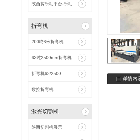
陕西剪乐动平台-乐动（中国）官方 车间
折弯机
200吨6米折弯机
63吨2500mm折弯机
折弯机63/2500
详情内
数控折弯机
激光切割机
陕西切割机展示