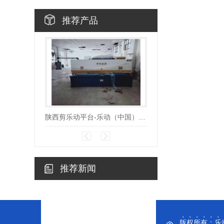
推荐产品
陕西剪乐动平台-乐动（中国）官方 生产
推荐新闻
版权所有：乐