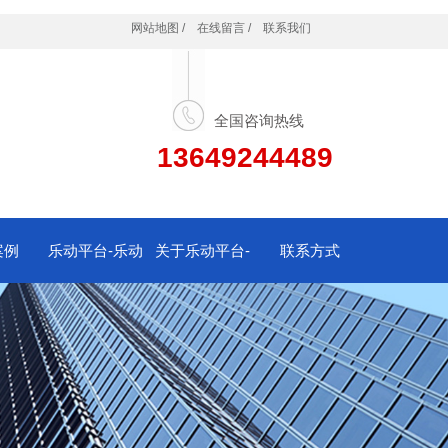
网站地图 /
在线留言 /
联系我们
全国咨询热线
13649244489
案例
乐动平台-乐动
关于乐动平台-
联系方式
（中国）官方
乐动（中国）官
方