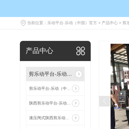
当前位置：
乐动平台-乐动（中国）官方
>
产品中心
>
剪
产品中心
剪乐动平台-乐动（中国）官方
剪乐动平台-乐动（中国）官方 展示
陕西剪乐动平台-乐动（中国）官方 生产
液压闸式陕西剪乐动平台-乐动（中国）官方