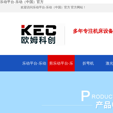
乐动平台-乐动（中国）官方
欢迎访问乐动平台-乐动（中国）官方 官方网站！
多年专注机床设
乐动平台-乐动
剪乐动平台-乐
折弯机
激
（中国）官方乐
动（中国）官方
动平台-乐动
（中国）官方