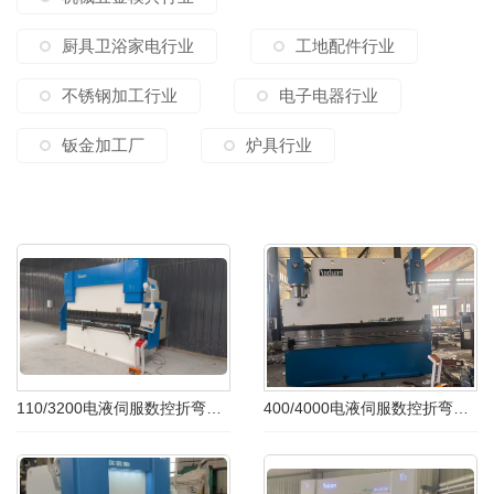
厨具卫浴家电行业
工地配件行业
不锈钢加工行业
电子电器行业
钣金加工厂
炉具行业
110/3200电液伺服数控折弯机调试培训结束李总生意兴隆
400/4000电液伺服数控折弯机就位调试中，黄总生意兴隆