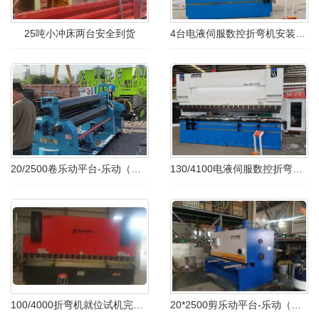
25吨小冲床两台安全到货
4台电液伺服数控折弯机安装到位，李总生意兴隆！财源广进
20/2500卷乐动平台-乐动（中国）官方 汉中到货，感谢老乡惠购 ，老乡生意兴隆！
130/4100电液伺服数控折弯机调试刚刚的，姚总生意兴隆！
100/4000折弯机就位试机完美，张总生意兴隆！
20*2500剪乐动平台-乐动（中国）官方 安装调试介绍，效果刚刚的，感谢赵总信任，赵总生意兴隆！