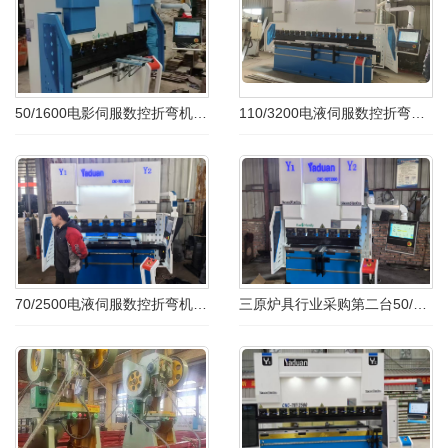
50/1600电影伺服数控折弯机调试完美。服务炉具行业高总生意兴隆财源广进。
110/3200电液伺服数控折弯机调试完成，效果完美。郭总，井总生意兴隆
70/2500电液伺服数控折弯机调试客户非常满意。王总生意兴隆
三原炉具行业采购第二台50/1300电液伺服数控折弯机。调试结束客户非常满意。苏总生意兴隆