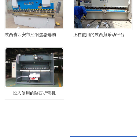
陕西省西安市泾阳焦总选购我公司数控折弯机，剪乐动平台-乐动（中国）官方 一套，专业做不锈钢剪折产品使用
正在使用的陕西剪乐动平台-乐动（中国）官方
投入使用的陕西折弯机