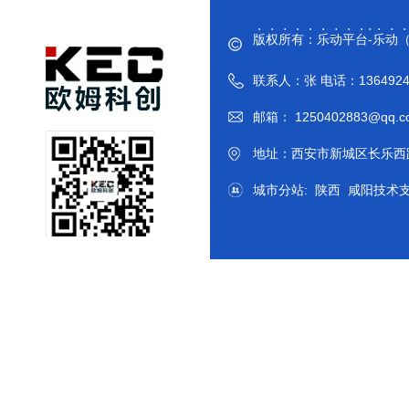
版权所有：乐动平台-乐动
联系人：张 电话：136492444
邮箱： 1250402883@qq
地址：西安市新城区长乐西路
城市分站
:
陕西
咸阳
技术